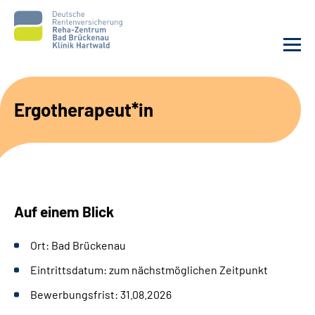
Unsere Klinik
Ergotherapeut*in
Unsere Angebote
Service
Auf einem Blick
Karriere
Ort: Bad Brückenau
Sozialdienste & Zuweisende
Eintrittsdatum: zum nächstmöglichen Zeitpunkt
Suche
Bewerbungsfrist: 31.08.2026