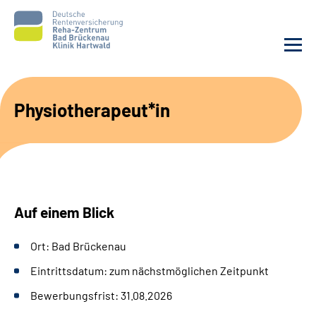
Unsere Klinik
Physiotherapeut*in
Unsere Angebote
Service
Auf einem Blick
Karriere
Ort: Bad Brückenau
Sozialdienste & Zuweisende
Eintrittsdatum: zum nächstmöglichen Zeitpunkt
Suche
Bewerbungsfrist: 31.08.2026