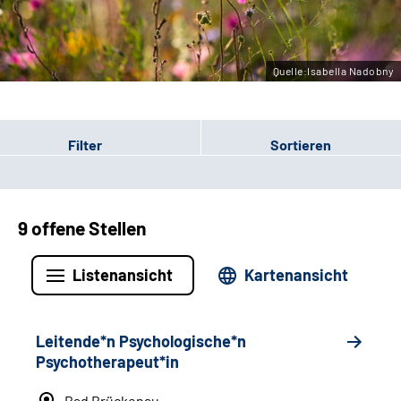
Leichte Sprache
Gebärdensprache
Quelle:Isabella Nadobny
Filter
Sortieren
9 offene Stellen
Listenansicht
Kartenansicht
Leitende*n Psychologische*n
Psychotherapeut*in
Bad Brückenau