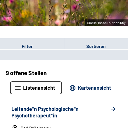
Leichte Sprache
Gebärdensprache
Quelle:Isabella Nadobny
Filter
Sortieren
9 offene Stellen
Listenansicht
Kartenansicht
Leitende*n Psychologische*n
Psychotherapeut*in
Bad Brückenau