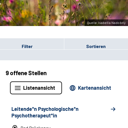
Leichte Sprache
Gebärdensprache
Quelle:Isabella Nadobny
Filter
Sortieren
9 offene Stellen
Listenansicht
Kartenansicht
Leitende*n Psychologische*n
Psychotherapeut*in
Bad Brückenau