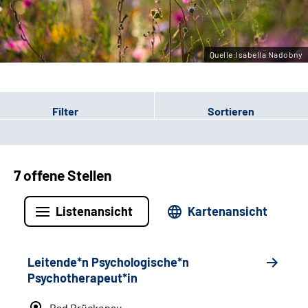
Leichte Sprache
Gebärdensprache
Quelle:Isabella Nadobny
Filter
Sortieren
7 offene Stellen
Listenansicht
Kartenansicht
Leitende*n Psychologische*n
Psychotherapeut*in
Bad Brückenau