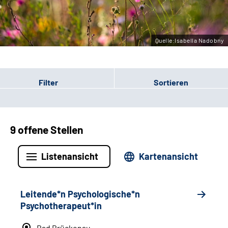
Leichte Sprache
Gebärdensprache
Quelle:Isabella Nadobny
Filter
Sortieren
9 offene Stellen
Listenansicht
Kartenansicht
Leitende*n Psychologische*n
Psychotherapeut*in
Bad Brückenau