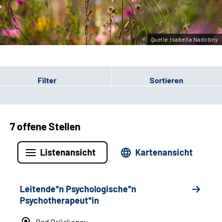
Leichte Sprache
Gebärdensprache
Quelle:Isabella Nadobny
Filter
Sortieren
7 offene Stellen
Listenansicht
Kartenansicht
Leitende*n Psychologische*n
Psychotherapeut*in
Bad Brückenau