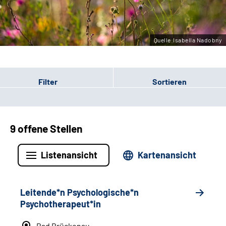
Leichte Sprache
Gebärdensprache
Quelle:Isabella Nadobny
Filter
Sortieren
9 offene Stellen
Listenansicht
Kartenansicht
Leitende*n Psychologische*n
Psychotherapeut*in
Bad Brückenau