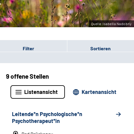
Leichte Sprache
Gebärdensprache
Quelle:Isabella Nadobny
Filter
Sortieren
9 offene Stellen
Listenansicht
Kartenansicht
Leitende*n Psychologische*n
Psychotherapeut*in
Bad Brückenau