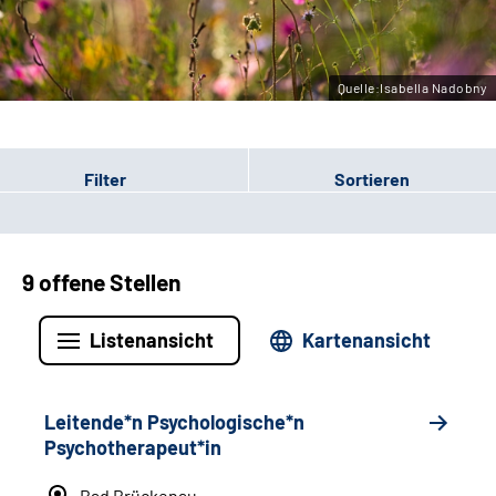
Leichte Sprache
Gebärdensprache
Quelle:Isabella Nadobny
Filter
Sortieren
9 offene Stellen
Listenansicht
Kartenansicht
Leitende*n Psychologische*n
Psychotherapeut*in
Bad Brückenau