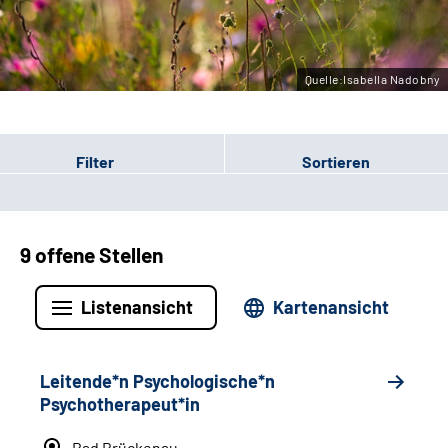
Leichte Sprache
Gebärdensprache
Quelle:Isabella Nadobny
Filter
Sortieren
9 offene Stellen
Listenansicht
Kartenansicht
Leitende*n Psychologische*n
Psychotherapeut*in
Bad Brückenau