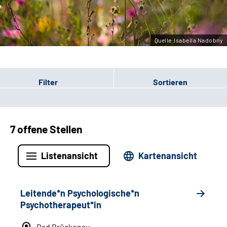
Leichte Sprache
Gebärdensprache
Quelle:Isabella Nadobny
Filter
Sortieren
7 offene Stellen
Listenansicht
Kartenansicht
Leitende*n Psychologische*n
Psychotherapeut*in
Bad Brückenau