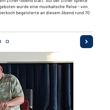
in Zither-Abend statt. Auf der Zither spielte
rgeboten wurde eine musikalische Reise - von
Oberkoch begeisterte an diesem Abend rund 70