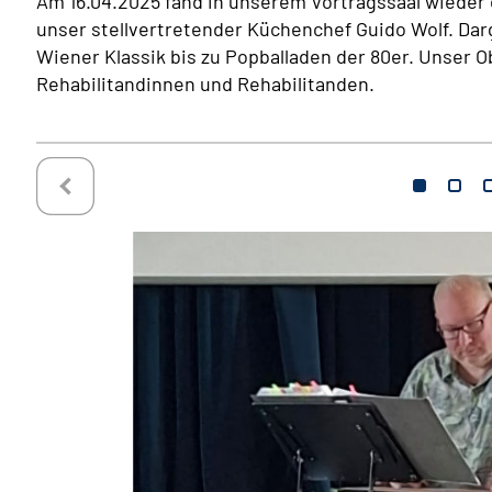
Am 16.04.2025 fand in unserem Vortragssaal wieder e
unser stellvertretender Küchenchef Guido Wolf. Da
Wiener Klassik bis zu Popballaden der 80er. Unser 
Rehabilitandinnen und Rehabilitanden.