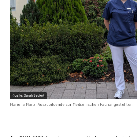
Quelle:
Sarah Seufert
Mariella Manz, Auszubildende zur Medizinischen Fachangestellten