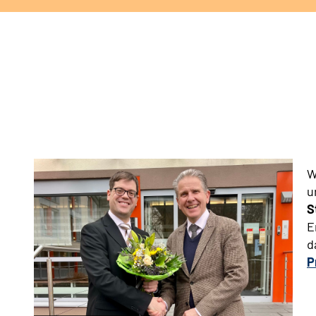
W
u
S
E
d
P