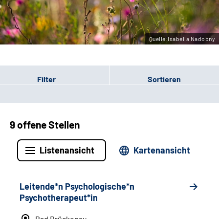
Leichte Sprache
Gebärdensprache
Quelle:Isabella Nadobny
Filter
Sortieren
9 offene Stellen
Listenansicht
Kartenansicht
Leitende*n Psychologische*n
Psychotherapeut*in
Bad Brückenau