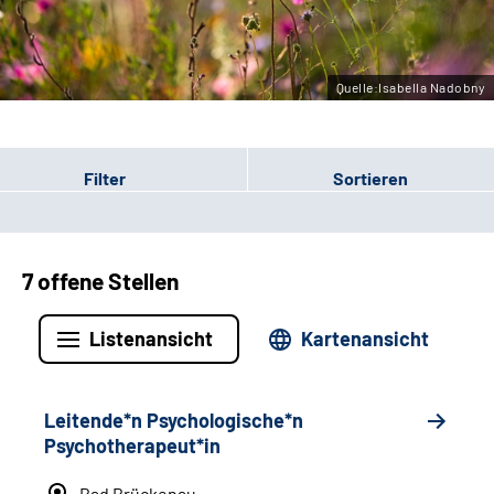
Leichte Sprache
Gebärdensprache
Quelle:Isabella Nadobny
Filter
Sortieren
7 offene Stellen
Listenansicht
Kartenansicht
Leitende*n Psychologische*n
Psychotherapeut*in
Bad Brückenau